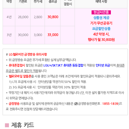
약정
기본료
부가세
총요금
혜택 사항
결합시
현금사은품
30,800
4년
28,000
2,800
상품권 제공
기가 무선공유기
요금할인상품
4년 약정 시,
33,000
3년
30,000
3,000
행사가 월 30,800원
#
LG헬로비전 금정방송 유의사항
* 위 금정방송 요금은 부가세 포함된 실제 납부금액입니다.
*
휴대폰결합시
할인된 요금은
LGU+/SKT/KT 휴대폰 동등결합
이 적용된
인터넷 요금
이며
휴대폰
요금은 별도로 할인이 적용
됩니다.
*
헬로모바일 알뜰폰
을 사용 중인 고객님은 아래 조건에 따라 할인요금이 적용되니 문의주세요.
1) LTE 요금제 사용 시 : 인터넷상품 약관가의 50% 할인이 적용.
2) 3G 요금제 사용 시 : 인터넷상품 약관가의 30% 할인이 적용.
* 약정기간 내 해지 시 사용기간에 따라 위약금이 청구됩니다.(단, 이전 설치 불가한 지역으로 이사
시 위약금 면제입니다).
*
금정방송
사용요금 및 설치에 관하여 궁금하신 내용은 (
금정방송전화번호 :
1855-1839
)으
로 전화주시면 친절히 상담해드리겠습니다.
■
제휴 카드