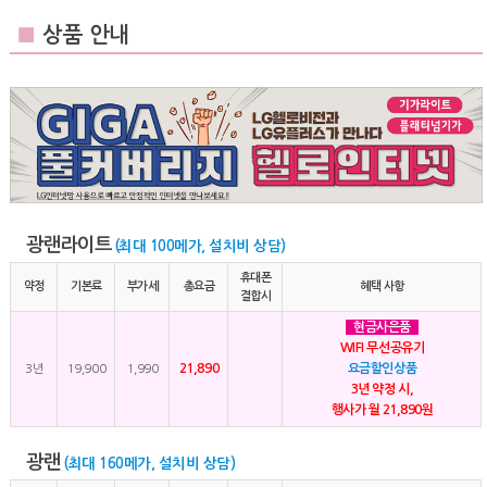
■
상품 안내
광랜라이트
(최대 100메가, 설치비 상담)
휴대폰
약정
기본료
부가세
총요금
혜택 사항
결합시
현금사은품
WIFI 무선공유기
21,890
요금할인상품
3년
19,900
1,990
3년 약정 시,
행사가 월 21,890원
광랜
(최대 160메가, 설치비 상담)