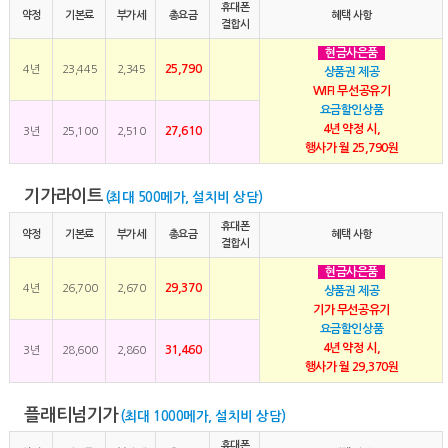
휴대폰
약정
기본료
부가세
총요금
혜택 사항
결합시
현금사은품
25,790
4년
23,445
2,345
상품권 제공
WIFI 무선공유기
요금할인상품
4년 약정 시,
27,610
3년
25,100
2,510
행사가 월 25,790원
기가라이트
(최대 500메가, 설치비 상담)
휴대폰
약정
기본료
부가세
총요금
혜택 사항
결합시
현금사은품
29,370
4년
26,700
2,670
상품권 제공
기가 무선공유기
요금할인상품
4년 약정 시,
31,460
3년
28,600
2,860
행사가 월 29,370원
플래티넘기가
(최대 1000메가, 설치비 상담)
휴대폰